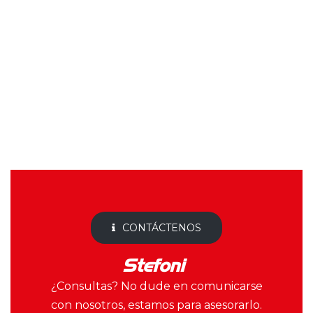
satisfacer las
necesidades de nuestros
clientes.
VER IMPLEMENTOS
CONTÁCTENOS
Stefoni
¿Consultas? No dude en comunicarse
con nosotros, estamos para asesorarlo.